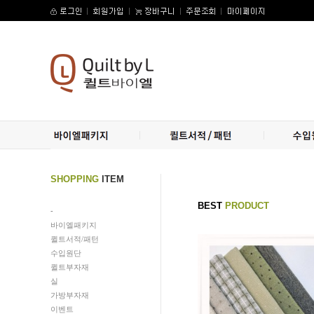
SHOPPING
ITEM
BEST
PRODUCT
-
바이엘패키지
퀼트서적/패턴
수입원단
퀼트부자재
실
가방부자재
이벤트