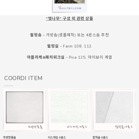
"벚나무" 구성 외 관련 상품
퀼팅솜 -
가방솜(샘플제작) 또는 4온스솜 추천
퀼팅실 -
Farm 108, 112
아플리케&패치워크실 -
Pice 125, 아이보리 계열
COORDI ITEM
가방전용솜
이스마린 4온스
접착솜 4온스