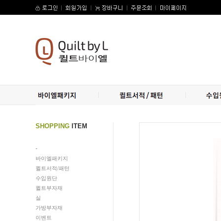
SHOPPING
ITEM
-
바이엘패키지
퀼트서적/패턴
수입원단
퀼트부자재
수량증가
수량감소
실
가방부자재
이벤트